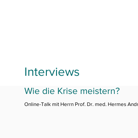
I
E
nstitut für medizinische
thik, Grundlagen 
unsere Leistungen
Veranstaltungen
Publik
Interviews
Wie die Krise meistern?
Online-Talk mit Herrn Prof. Dr. med. Hermes Andr