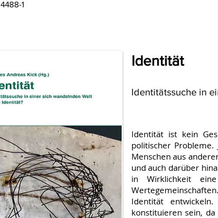
14488-1
Identität
Identitätssuche in e
Identität ist kein Ge
politischer Probleme. J
Menschen aus anderen
und auch darüber hinaus
in Wirklichkeit ei
Wertegemeinschaften.
Identität entwickeln
konstituieren sein, da