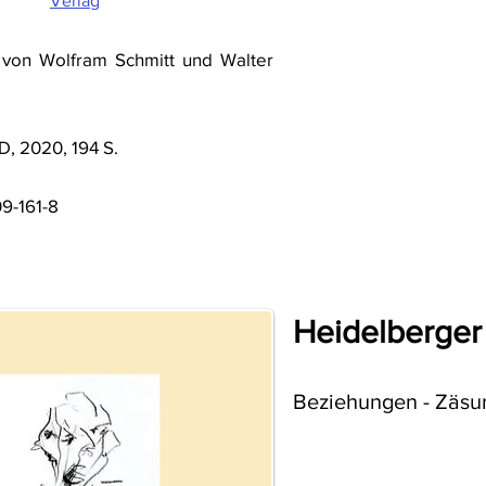
Verlag
von Wolfram Schmitt und Walter
D, 2020, 194 S.
9-161-8
Heidelberger 
Beziehungen - Zäsu