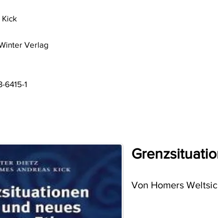
 Kick
 Winter Verlag
-6415-1
Grenzsituati
Von Homers Weltsi