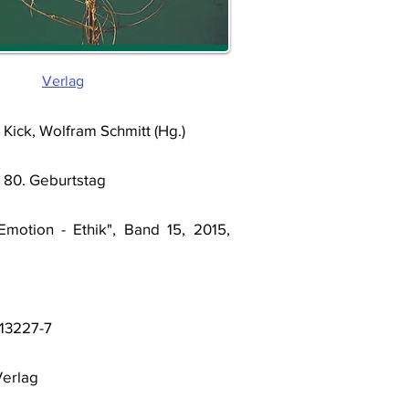
Verlag
ick, Wolfram Schmitt (Hg.)
 80. Geburtstag
Emotion - Ethik", Band 15, 2015,
-13227-7
Verlag