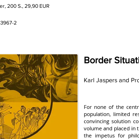
r, 200 S., 29,90 EUR
43967-2
Border Situati
Karl Jaspers and Pr
For none of the centr
population, limited r
convincing solution c
volume and placed in th
the impetus for phil