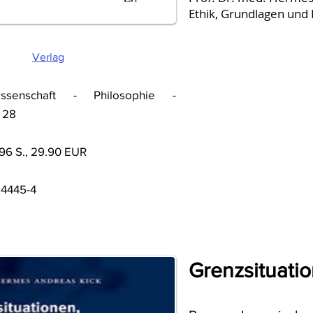
Ethik, Grundlagen und
Verlag
issenschaft - Philosophie -
 28
 96 S., 29.90 EUR
14445-4
Seitenanfang
Grenzsituatio