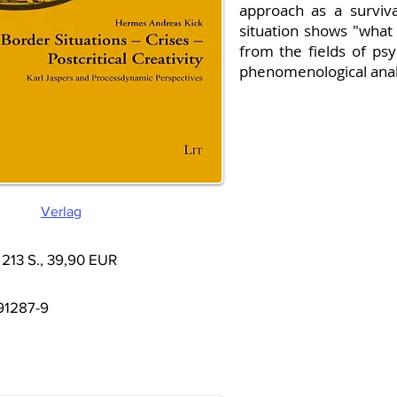
approach as a surviva
situation shows "what
from the fields of psyc
phenomenological anal
Verlag
 213 S., 39,90 EUR
91287-9