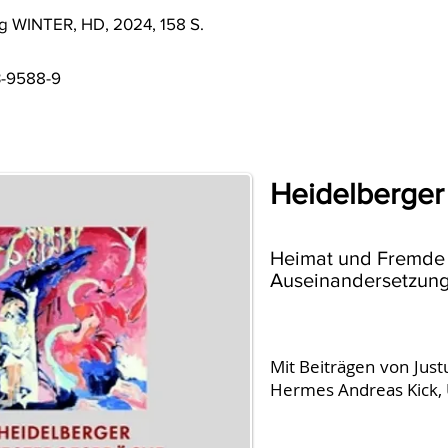
ag WINTER, HD, 2024, 158 S.
3-9588-9
Heidelberger
Heimat und Fremde i
Auseinandersetzun
Mit Beiträgen von Justu
Hermes Andreas Kick, U