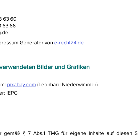
8 63 60
8 63 66
g.de
Impressum Generator von
e-recht24.de
verwendeten Bilder und Grafiken
im:
pixabay.com
(Leonhard Niederwimmer)
der: IEPG
wir gemäß § 7 Abs.1 TMG für eigene Inhalte auf diesen 