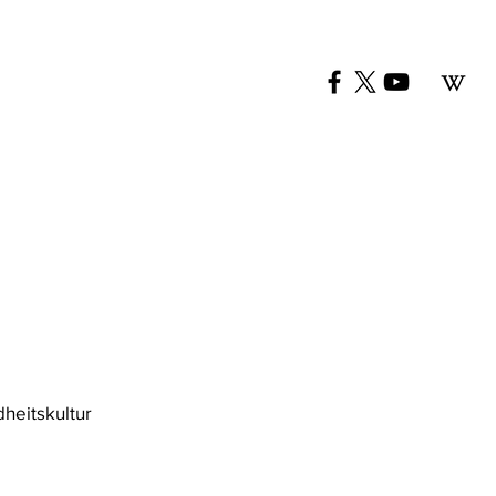
G
e und
esundheitskultur
ner
Kontakt
Newsletter
Blog
heitskultur