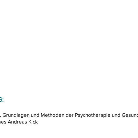
IEPG
E
P
e
thik, Grundlagen und Methoden der
sychotherapi
staltungen
Publikationen
Symposien
Part
G:
hik, Grundlagen und Methoden der Psychotherapie und Gesund
mes Andreas Kick