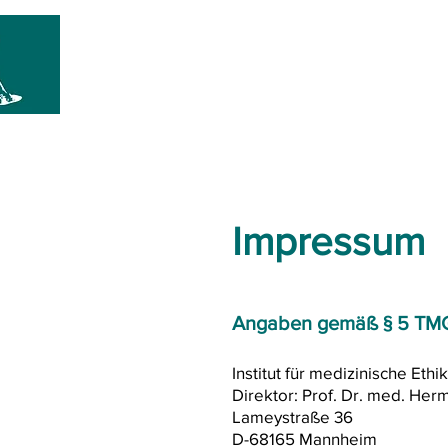
I
nstitut für medizinisch
über uns
unsere Leistungen
Veran
Impressum
Angaben gemäß § 5 TM
Institut für medizinische Et
Direktor: Prof. Dr. med. Her
Lameystraße 36
D-68165 Mannheim