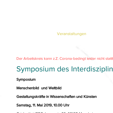
I
E
nstitut für medizinische
thik, Grundlagen 
unsere Leistungen
Veranstaltungen
Publik
Der Arbeitskreis kann z.Z. Corona-bedingt leider nicht statt
Symposium des Interdiszipli
Symposium
Menschenbild und Weltbild
Gestaltungskräfte in Wissenschaften und Künsten
Samstag, 11. Mai 2019, 10.00 Uhr