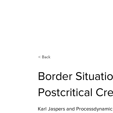
I
E
nstitut für medizinische
thik, Grundlagen 
unsere Leistungen
Veranstaltungen
Publik
< Back
Border Situatio
Postcritical Cre
Karl Jaspers and Processdynamic