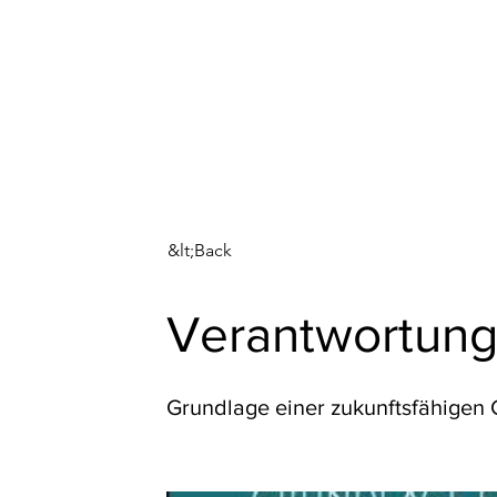
Institute for Medical Ethi
About us
O
&lt;Back
Verantwortung
Grundlage einer zukunftsfähigen 