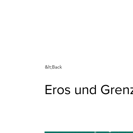
Institute for Medical Ethi
About us
O
&lt;Back
Eros und Grenz